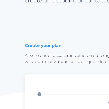
create an account, or contact u
Create your plan
At vero eos et accusamus et iusto odio d
voluptatum div atque corrupti quos dolor