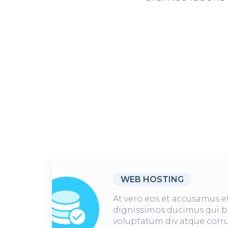
WEB HOSTING
At vero eos et accusamus et
dignissimos ducimus qui b
voluptatum div atque corru