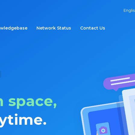
Engli
wledgebase
Network Status
Contact Us
 space,
ytime.