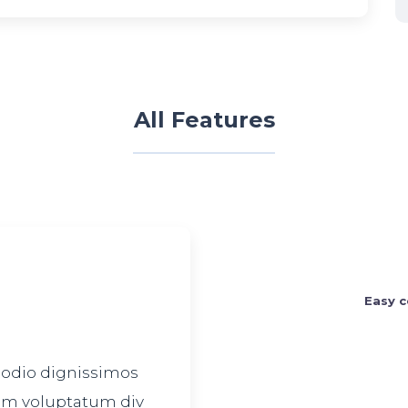
All Features
Easy c
 odio dignissimos
ium voluptatum div