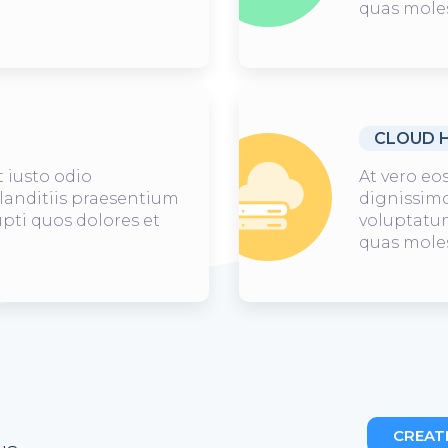
quas moles
CLOUD 
 iusto odio
At vero eo
landitiis praesentium
dignissimo
pti quos dolores et
voluptatum
quas moles
CREAT