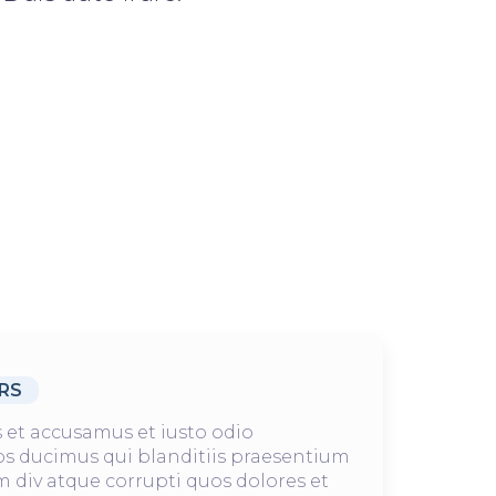
RS
s et accusamus et iusto odio
s ducimus qui blanditiis praesentium
 div atque corrupti quos dolores et