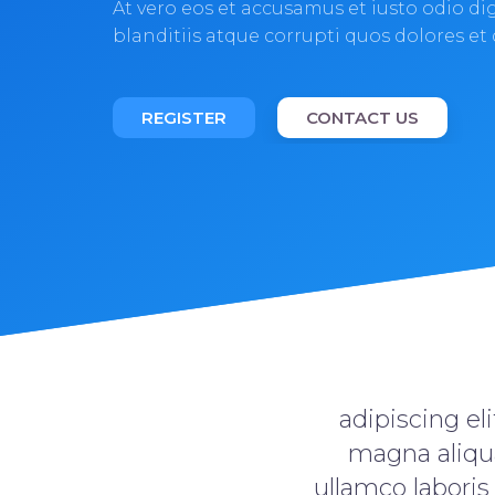
At vero eos et accusamus et iusto odio d
blanditiis atque corrupti quos dolores et
REGISTER
CONTACT US
adipiscing el
magna aliqu
ullamco laboris