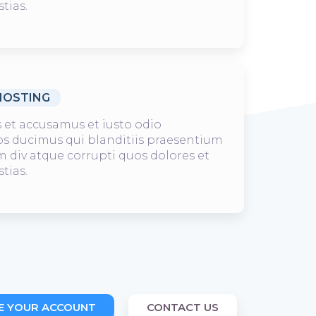
tias.
HOSTING
s et accusamus et iusto odio
s ducimus qui blanditiis praesentium
 div atque corrupti quos dolores et
tias.
E YOUR ACCOUNT
CONTACT US