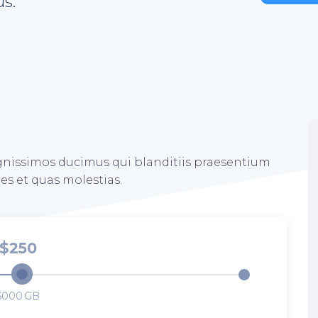
s.
ignissimos ducimus qui blanditiis praesentium
es et quas molestias.
250
5000