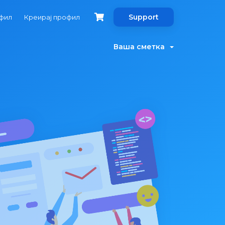
Support
офил
Креирај профил
Ваша сметка