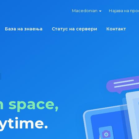
Macedonian
Најава на пр
База на знаења
Статус на сервери
Контакт
 space,
ytime.