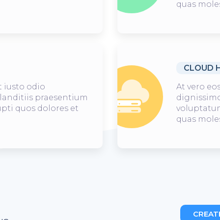
quas moles
CLOUD 
 iusto odio
At vero eo
landitiis praesentium
dignissimo
pti quos dolores et
voluptatum
quas moles
CREAT