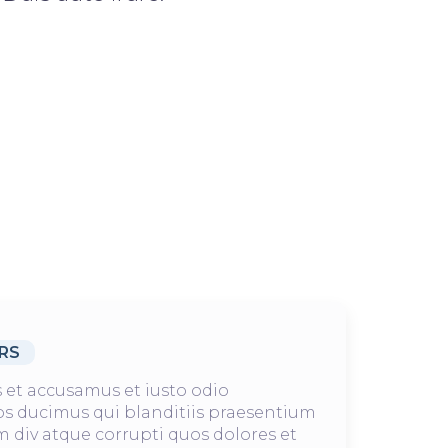
RS
s et accusamus et iusto odio
s ducimus qui blanditiis praesentium
 div atque corrupti quos dolores et