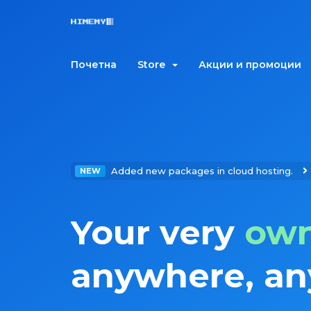
Почетна
Store
Акции и промоции
Added new packages in cloud hosting.
NEW
Your very
own
anywhere, an