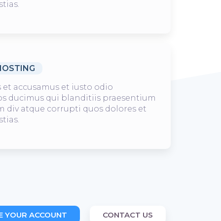
tias.
HOSTING
s et accusamus et iusto odio
s ducimus qui blanditiis praesentium
 div atque corrupti quos dolores et
tias.
E YOUR ACCOUNT
CONTACT US