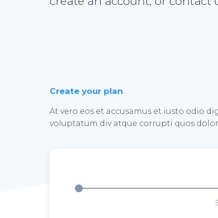
create an account, or contact u
Create your plan
At vero eos et accusamus et iusto odio d
voluptatum div atque corrupti quos dolor