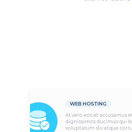
WEB HOSTING
At vero eos et accusamus et
dignissimos ducimus qui b
voluptatum div atque corru