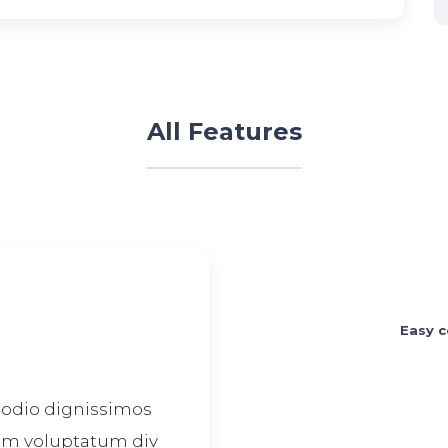
All Features
Easy c
 odio dignissimos
ium voluptatum div