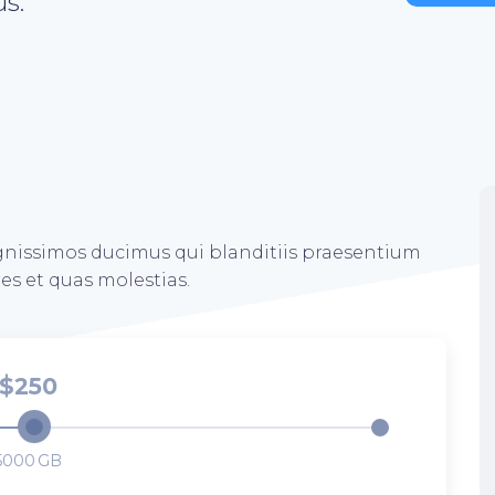
s.
ignissimos ducimus qui blanditiis praesentium
es et quas molestias.
250
5000